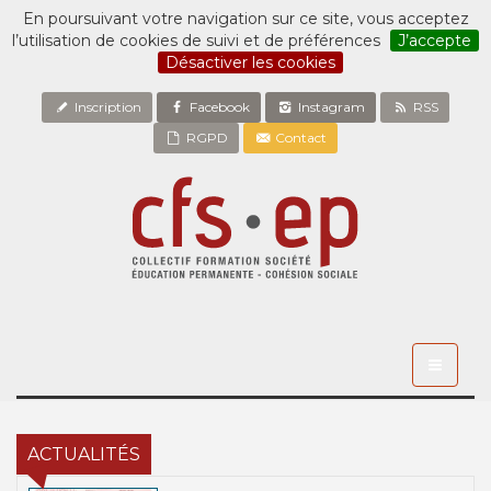
En poursuivant votre navigation sur ce site, vous acceptez
l’utilisation de cookies de suivi et de préférences
J’accepte
Désactiver les cookies
Inscription
Facebook
Instagram
RSS
RGPD
Contact
Toggle
navigati
ACTUALITÉS