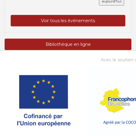
aujourd’hui
Voir tous les événements
Bibliothèque en ligne
Avec le soutien d