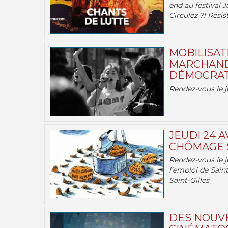
end au festival J
Circulez ?! Résist
MOBILISATI
MARCHAND
DÉMOCRATIE
Rendez-vous le j
JEUDI 24 A
CHÔMAGE S
Rendez-vous le je
l’emploi de Saint
Saint-Gilles
DES NOUV