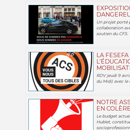
EXPOSITIO
DANGEREU
Un projet porté 
collaboration av
soutien du CFS.
LA FESEFA
L’ÉDUCATI
MOBILISATI
RDV jeudi 9 avril
du Midi) avec le 
NOTRE ASS
EN COLÈRE
Le budget actuel
Hublet, constitu
socioprofessionne