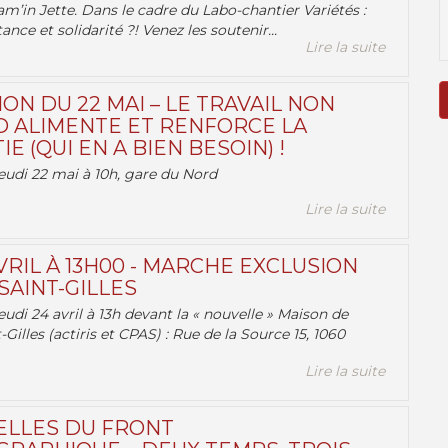
am’in Jette. Dans le cadre du Labo-chantier Variétés :
ance et solidarité ?! Venez les soutenir...
Lire la suite
ON DU 22 MAI – LE TRAVAIL NON
 ALIMENTE ET RENFORCE LA
 (QUI EN A BIEN BESOIN) !
eudi 22 mai à 10h, gare du Nord
Lire la suite
VRIL À 13H00 - MARCHE EXCLUSION
AINT-GILLES
udi 24 avril à 13h devant la « nouvelle » Maison de
-Gilles (actiris et CPAS) : Rue de la Source 15, 1060
Lire la suite
ELLES DU FRONT