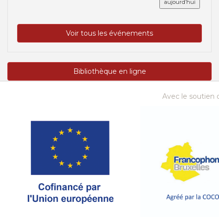
aujourd’hui
Voir tous les événements
Bibliothèque en ligne
Avec le soutien d