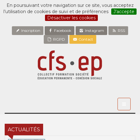
En poursuivant votre navigation sur ce site, vous acceptez
l’utilisation de cookies de suivi et de préférences
J’accepte
Désactiver les cookies
Inscription
Facebook
Instagram
RSS
RGPD
Contact
Toggle
navigati
ACTUALITÉS