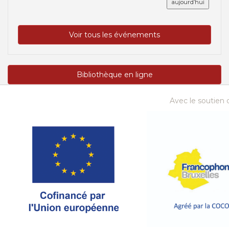
aujourd’hui
Voir tous les événements
Bibliothèque en ligne
Avec le soutien d