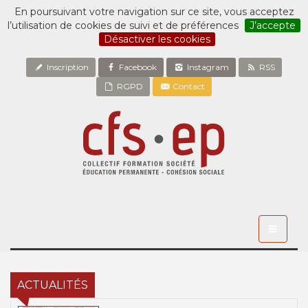
En poursuivant votre navigation sur ce site, vous acceptez
l’utilisation de cookies de suivi et de préférences
J’accepte
Désactiver les cookies
Inscription
Facebook
Instagram
RSS
RGPD
Contact
Toggle
navigati
ACTUALITÉS