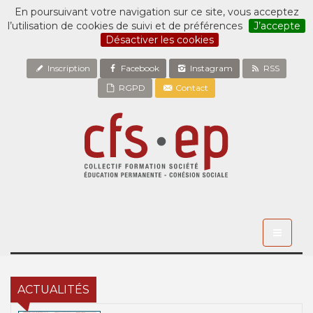
En poursuivant votre navigation sur ce site, vous acceptez
l’utilisation de cookies de suivi et de préférences
J’accepte
Désactiver les cookies
Inscription
Facebook
Instagram
RSS
RGPD
Contact
Toggle
navigati
ACTUALITÉS