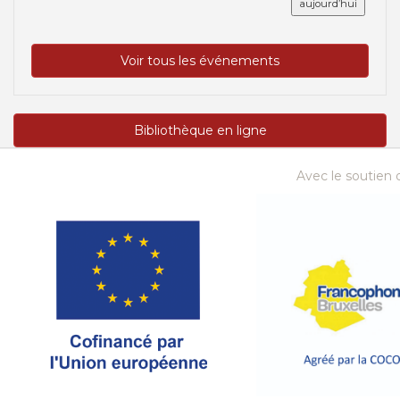
aujourd’hui
Voir tous les événements
Bibliothèque en ligne
Avec le soutien d