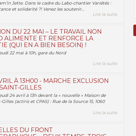
am’in Jette. Dans le cadre du Labo-chantier Variétés :
ance et solidarité ?! Venez les soutenir...
Lire la suite
ON DU 22 MAI – LE TRAVAIL NON
 ALIMENTE ET RENFORCE LA
 (QUI EN A BIEN BESOIN) !
eudi 22 mai à 10h, gare du Nord
Lire la suite
VRIL À 13H00 - MARCHE EXCLUSION
AINT-GILLES
udi 24 avril à 13h devant la « nouvelle » Maison de
-Gilles (actiris et CPAS) : Rue de la Source 15, 1060
Lire la suite
ELLES DU FRONT