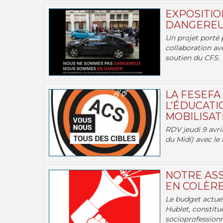
EXPOSITIO
DANGEREU
Un projet porté 
collaboration av
soutien du CFS.
LA FESEFA
L’ÉDUCATI
MOBILISATI
RDV jeudi 9 avril
du Midi) avec le 
NOTRE ASS
EN COLÈRE
Le budget actuel
Hublet, constitu
socioprofessionne