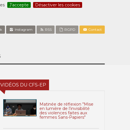
ces
J’accepte
Désactiver les cookies
k
Instagram
RSS
RGPD
Contact
S
VIDÉOS DU CFS-EP
Matinée de réflexion "Mise
en lumière de l’invisibilité
des violences faites aux
femmes Sans-Papiers"