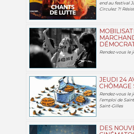
end au festival J
Circulez ?! Résist
MOBILISATI
MARCHAND
DÉMOCRATIE
Rendez-vous le j
JEUDI 24 A
CHÔMAGE S
Rendez-vous le je
l’emploi de Saint
Saint-Gilles
DES NOUV