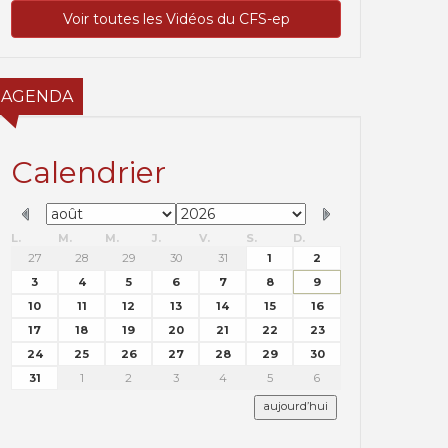
Voir toutes les Vidéos du CFS-ep
AGENDA
Calendrier
L.
M.
M.
J.
V.
S.
D.
27
28
29
30
31
1
2
3
4
5
6
7
8
9
10
11
12
13
14
15
16
17
18
19
20
21
22
23
24
25
26
27
28
29
30
31
1
2
3
4
5
6
aujourd’hui