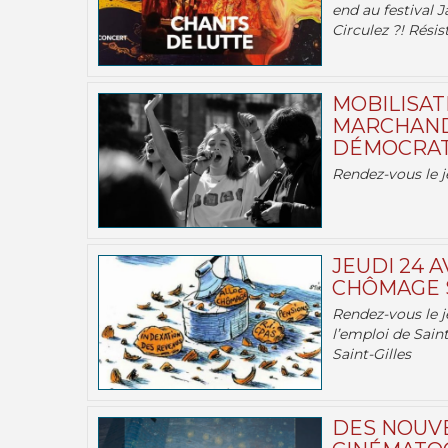
end au festival J
Circulez ?! Résist
MOBILISATI
MARCHAND
DÉMOCRATIE
Rendez-vous le j
JEUDI 24 A
CHÔMAGE S
Rendez-vous le je
l’emploi de Saint
Saint-Gilles
DES NOUV