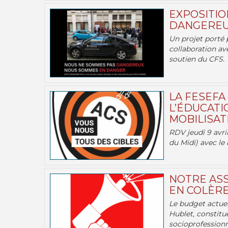
EXPOSITIO
DANGEREU
Un projet porté 
collaboration av
soutien du CFS.
LA FESEFA
L’ÉDUCATI
MOBILISATI
RDV jeudi 9 avril
du Midi) avec le 
NOTRE ASS
EN COLÈRE
Le budget actuel
Hublet, constitu
socioprofessionne