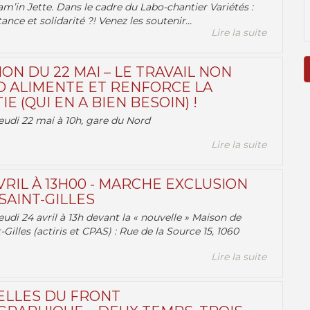
am’in Jette. Dans le cadre du Labo-chantier Variétés :
ance et solidarité ?! Venez les soutenir...
Lire la suite
ON DU 22 MAI – LE TRAVAIL NON
 ALIMENTE ET RENFORCE LA
 (QUI EN A BIEN BESOIN) !
eudi 22 mai à 10h, gare du Nord
Lire la suite
VRIL À 13H00 - MARCHE EXCLUSION
AINT-GILLES
udi 24 avril à 13h devant la « nouvelle » Maison de
-Gilles (actiris et CPAS) : Rue de la Source 15, 1060
Lire la suite
ELLES DU FRONT