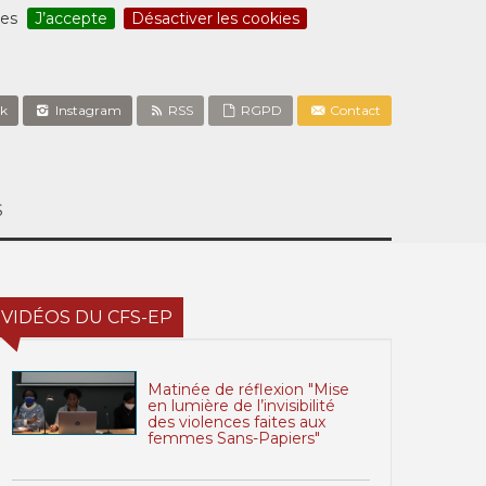
ces
J’accepte
Désactiver les cookies
k
Instagram
RSS
RGPD
Contact
S
VIDÉOS DU CFS-EP
Matinée de réflexion "Mise
en lumière de l’invisibilité
des violences faites aux
femmes Sans-Papiers"