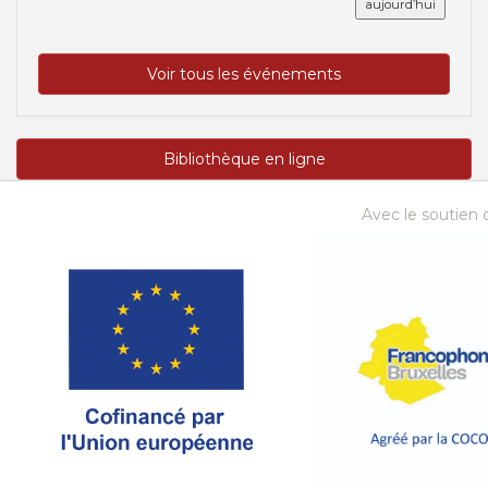
aujourd’hui
Voir tous les événements
Bibliothèque en ligne
Avec le soutien d