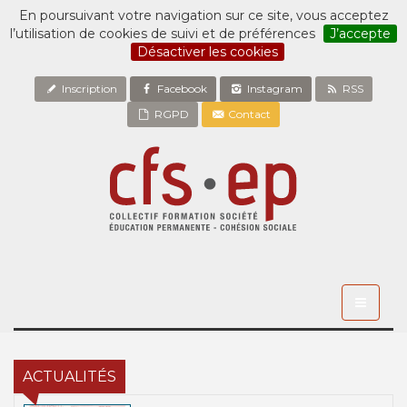
En poursuivant votre navigation sur ce site, vous acceptez
l’utilisation de cookies de suivi et de préférences
J’accepte
Désactiver les cookies
Inscription
Facebook
Instagram
RSS
RGPD
Contact
Toggle
navigati
ACTUALITÉS