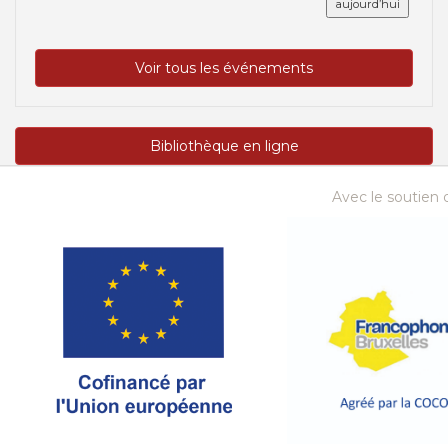
aujourd’hui
Voir tous les événements
Bibliothèque en ligne
Avec le soutien d