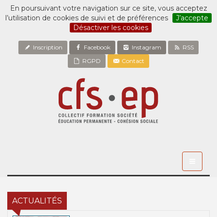
En poursuivant votre navigation sur ce site, vous acceptez
l’utilisation de cookies de suivi et de préférences
J’accepte
Désactiver les cookies
Inscription
Facebook
Instagram
RSS
RGPD
Contact
Toggle
navigati
ACTUALITÉS