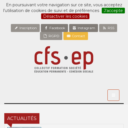
En poursuivant votre navigation sur ce site, vous acceptez
l’utilisation de cookies de suivi et de préférences
J’accepte
Désactiver les cookies
Inscription
Facebook
Instagram
RSS
RGPD
Contact
Toggle
navigati
ACTUALITÉS