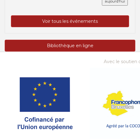
aujourd’hui
Voir tous les événements
Bibliothèque en ligne
Avec le soutien d