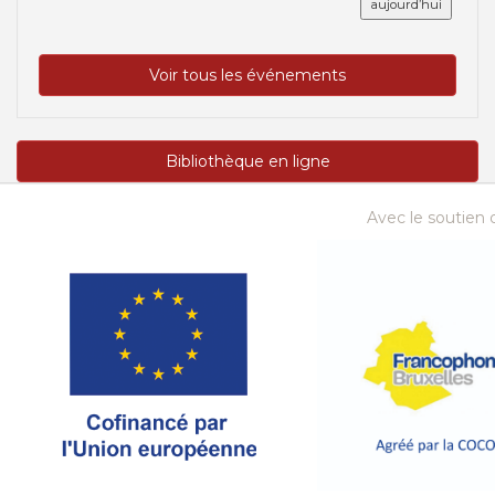
aujourd’hui
Voir tous les événements
Bibliothèque en ligne
Avec le soutien d