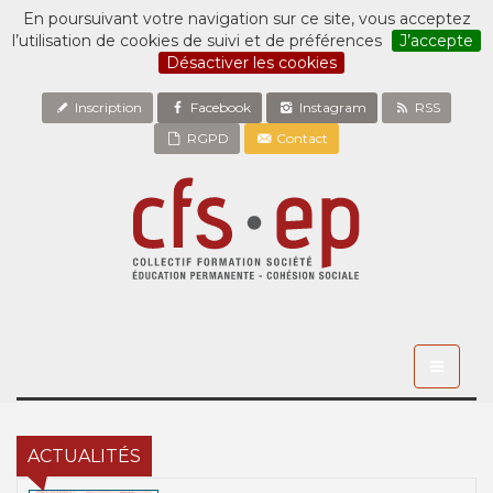
En poursuivant votre navigation sur ce site, vous acceptez
l’utilisation de cookies de suivi et de préférences
J’accepte
Désactiver les cookies
Inscription
Facebook
Instagram
RSS
RGPD
Contact
Toggle
navigati
ACTUALITÉS