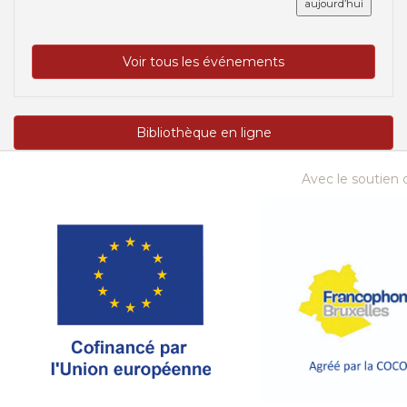
aujourd’hui
Voir tous les événements
Bibliothèque en ligne
Avec le soutien d