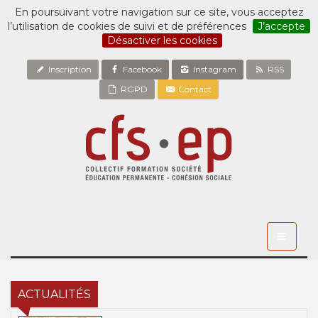
En poursuivant votre navigation sur ce site, vous acceptez
l’utilisation de cookies de suivi et de préférences
J’accepte
Désactiver les cookies
Inscription
Facebook
Instagram
RSS
RGPD
Contact
Toggle
navigati
ACTUALITÉS