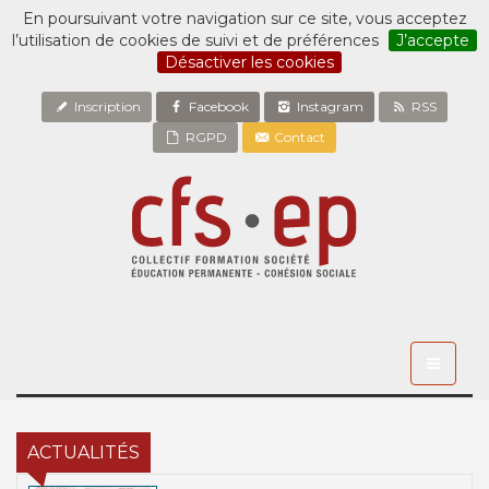
En poursuivant votre navigation sur ce site, vous acceptez
l’utilisation de cookies de suivi et de préférences
J’accepte
Désactiver les cookies
Inscription
Facebook
Instagram
RSS
RGPD
Contact
Toggle
navigati
ACTUALITÉS