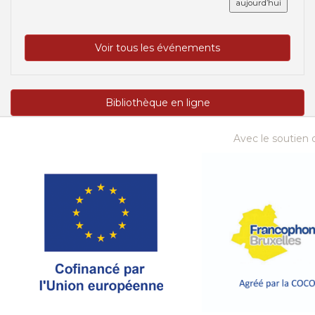
aujourd’hui
Voir tous les événements
Bibliothèque en ligne
Avec le soutien d