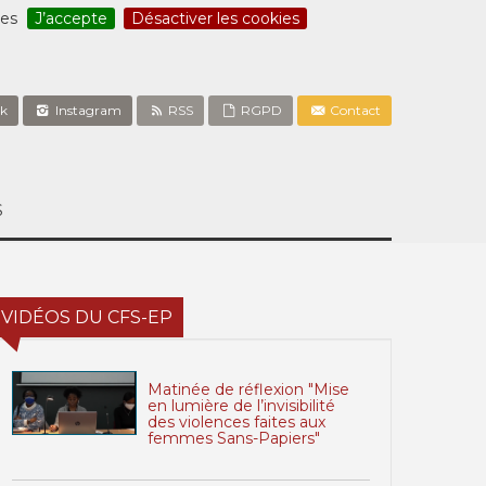
ces
J’accepte
Désactiver les cookies
k
Instagram
RSS
RGPD
Contact
S
VIDÉOS DU CFS-EP
Matinée de réflexion "Mise
en lumière de l’invisibilité
des violences faites aux
femmes Sans-Papiers"