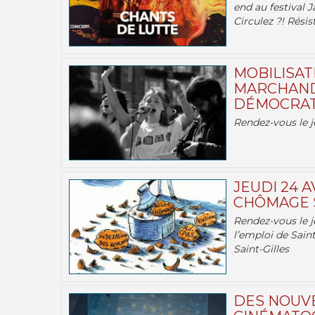
end au festival J
Circulez ?! Résist
MOBILISATI
MARCHAND
DÉMOCRATIE
Rendez-vous le j
JEUDI 24 A
CHÔMAGE S
Rendez-vous le je
l’emploi de Saint
Saint-Gilles
DES NOUV