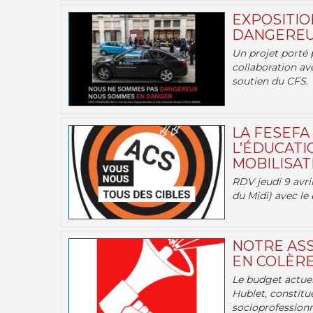
EXPOSITIO
DANGEREU
Un projet porté 
collaboration av
soutien du CFS.
LA FESEFA
L’ÉDUCATI
MOBILISATI
RDV jeudi 9 avril
du Midi) avec le 
NOTRE ASS
EN COLÈRE
Le budget actuel
Hublet, constitu
socioprofessionne