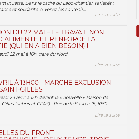
am’in Jette. Dans le cadre du Labo-chantier Variétés :
ance et solidarité ?! Venez les soutenir...
Lire la suite
ON DU 22 MAI – LE TRAVAIL NON
 ALIMENTE ET RENFORCE LA
 (QUI EN A BIEN BESOIN) !
eudi 22 mai à 10h, gare du Nord
Lire la suite
VRIL À 13H00 - MARCHE EXCLUSION
AINT-GILLES
udi 24 avril à 13h devant la « nouvelle » Maison de
-Gilles (actiris et CPAS) : Rue de la Source 15, 1060
Lire la suite
ELLES DU FRONT