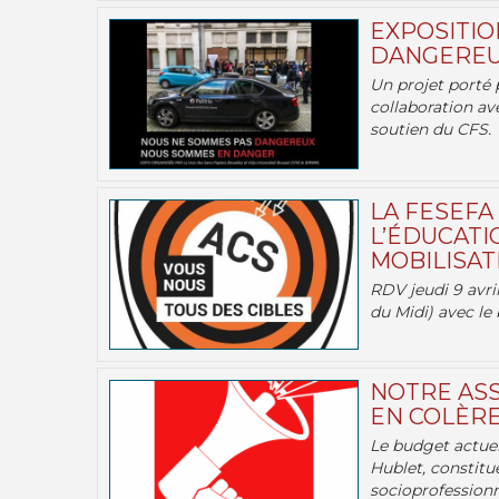
EXPOSITIO
DANGEREU
Un projet porté 
collaboration av
soutien du CFS.
LA FESEFA
L’ÉDUCATI
MOBILISATI
RDV jeudi 9 avril
du Midi) avec le 
NOTRE ASS
EN COLÈRE
Le budget actuel
Hublet, constitu
socioprofessionne