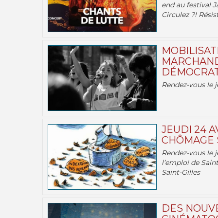
end au festival J
Circulez ?! Résist
MOBILISATI
MARCHAND
DÉMOCRATIE
Rendez-vous le j
JEUDI 24 A
CHÔMAGE S
Rendez-vous le je
l’emploi de Saint
Saint-Gilles
DES NOUV