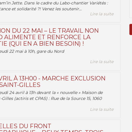
am’in Jette. Dans le cadre du Labo-chantier Variétés :
ance et solidarité ?! Venez les soutenir...
Lire la suite
ON DU 22 MAI – LE TRAVAIL NON
 ALIMENTE ET RENFORCE LA
 (QUI EN A BIEN BESOIN) !
eudi 22 mai à 10h, gare du Nord
Lire la suite
VRIL À 13H00 - MARCHE EXCLUSION
AINT-GILLES
udi 24 avril à 13h devant la « nouvelle » Maison de
-Gilles (actiris et CPAS) : Rue de la Source 15, 1060
Lire la suite
ELLES DU FRONT