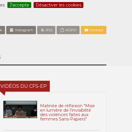
ces
J’accepte
Désactiver les cookies
k
Instagram
RSS
RGPD
Contact
S
VIDÉOS DU CFS-EP
Matinée de réflexion "Mise
en lumière de l’invisibilité
des violences faites aux
femmes Sans-Papiers"