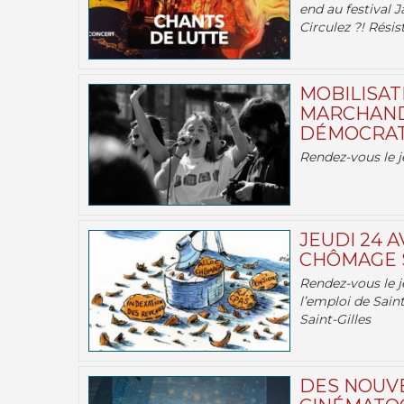
end au festival J
Circulez ?! Résist
MOBILISATI
MARCHAND
DÉMOCRATIE
Rendez-vous le j
JEUDI 24 A
CHÔMAGE S
Rendez-vous le je
l’emploi de Saint
Saint-Gilles
DES NOUV