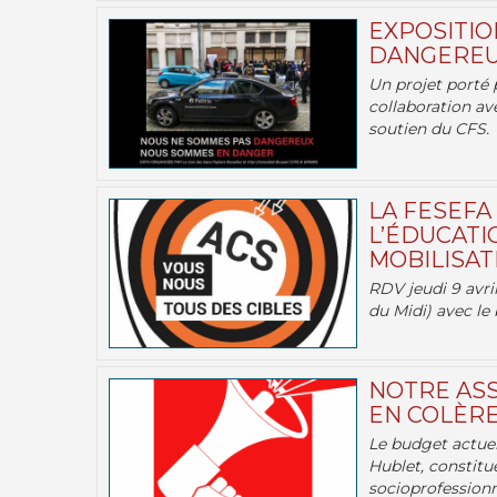
EXPOSITIO
DANGEREU
Un projet porté 
collaboration av
soutien du CFS.
LA FESEFA
L’ÉDUCATI
MOBILISATI
RDV jeudi 9 avril
du Midi) avec le 
NOTRE ASS
EN COLÈRE
Le budget actuel
Hublet, constitu
socioprofessionne