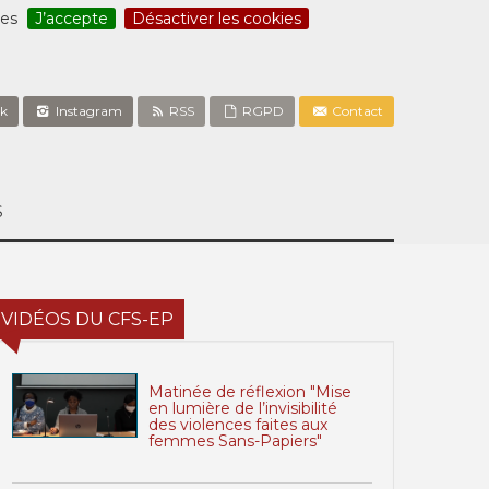
ces
J’accepte
Désactiver les cookies
k
Instagram
RSS
RGPD
Contact
S
VIDÉOS DU CFS-EP
Matinée de réflexion "Mise
en lumière de l’invisibilité
des violences faites aux
femmes Sans-Papiers"