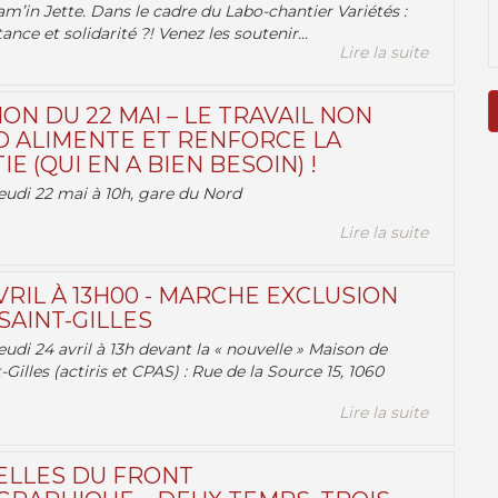
am’in Jette. Dans le cadre du Labo-chantier Variétés :
ance et solidarité ?! Venez les soutenir...
Lire la suite
ON DU 22 MAI – LE TRAVAIL NON
 ALIMENTE ET RENFORCE LA
 (QUI EN A BIEN BESOIN) !
eudi 22 mai à 10h, gare du Nord
Lire la suite
VRIL À 13H00 - MARCHE EXCLUSION
AINT-GILLES
udi 24 avril à 13h devant la « nouvelle » Maison de
-Gilles (actiris et CPAS) : Rue de la Source 15, 1060
Lire la suite
ELLES DU FRONT