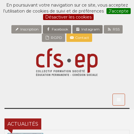
En poursuivant votre navigation sur ce site, vous acceptez
l’utilisation de cookies de suivi et de préférences
J’accepte
Désactiver les cookies
Inscription
Facebook
Instagram
RSS
RGPD
Contact
Toggle
navigati
ACTUALITÉS