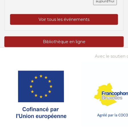
aujourd’hui
Voir tous les événements
Bibliothèque en ligne
Avec le soutien d