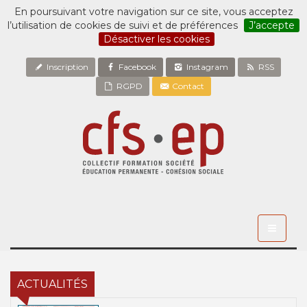
En poursuivant votre navigation sur ce site, vous acceptez
l’utilisation de cookies de suivi et de préférences
J’accepte
Désactiver les cookies
Inscription
Facebook
Instagram
RSS
RGPD
Contact
Toggle
navigati
ACTUALITÉS