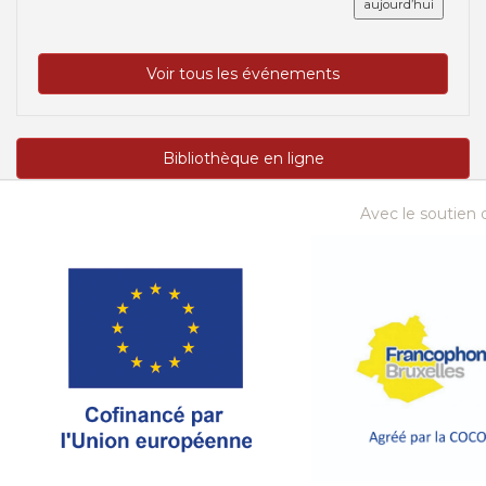
aujourd’hui
Voir tous les événements
Bibliothèque en ligne
Avec le soutien d