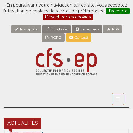
En poursuivant votre navigation sur ce site, vous acceptez
l’utilisation de cookies de suivi et de préférences
J’accepte
Désactiver les cookies
Inscription
Facebook
Instagram
RSS
RGPD
Contact
Toggle
navigati
ACTUALITÉS