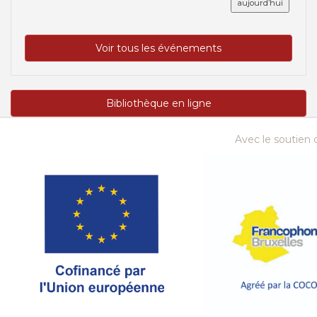
aujourd’hui
Voir tous les événements
Bibliothèque en ligne
Avec le soutien d