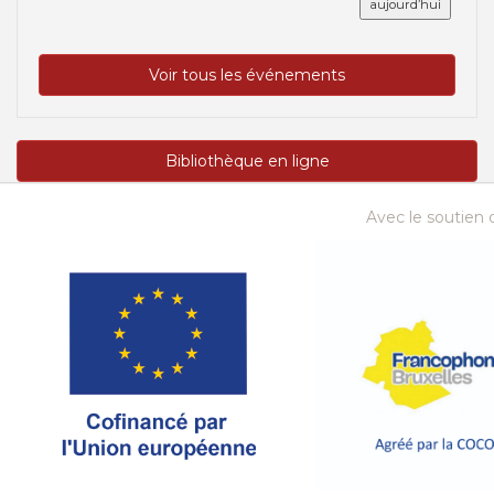
aujourd’hui
Voir tous les événements
Bibliothèque en ligne
Avec le soutien d