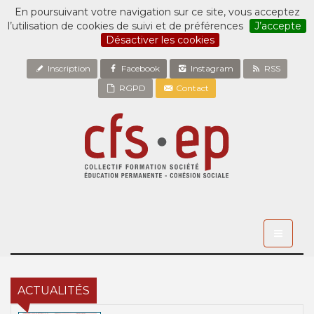
En poursuivant votre navigation sur ce site, vous acceptez
l’utilisation de cookies de suivi et de préférences
J’accepte
Désactiver les cookies
Inscription
Facebook
Instagram
RSS
RGPD
Contact
Toggle
navigati
ACTUALITÉS