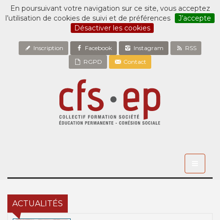
En poursuivant votre navigation sur ce site, vous acceptez
l’utilisation de cookies de suivi et de préférences
J’accepte
Désactiver les cookies
Inscription
Facebook
Instagram
RSS
RGPD
Contact
Toggle
navigati
ACTUALITÉS