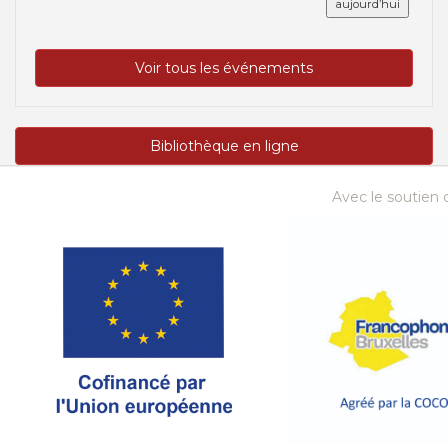
aujourd’hui
Voir tous les événements
Bibliothèque en ligne
Avec le soutien d