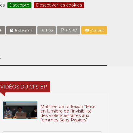
ces
J’accepte
Désactiver les cookies
k
Instagram
RSS
RGPD
Contact
S
VIDÉOS DU CFS-EP
Matinée de réflexion "Mise
en lumière de l’invisibilité
des violences faites aux
femmes Sans-Papiers"