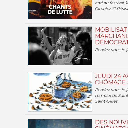
end au festival J
Circulez ?! Résist
MOBILISATI
MARCHAND
DÉMOCRATIE
Rendez-vous le j
JEUDI 24 A
CHÔMAGE S
Rendez-vous le je
l’emploi de Saint
Saint-Gilles
DES NOUV