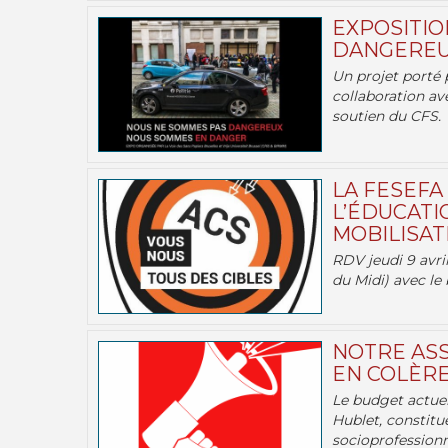
EXPOSITIO
DANGEREU
Un projet porté 
collaboration av
soutien du CFS.
LA FESEFA
L’ÉDUCATI
MOBILISATI
RDV jeudi 9 avril
du Midi) avec le 
NOTRE ASS
EN COLÈRE
Le budget actuel
Hublet, constitu
socioprofessionne