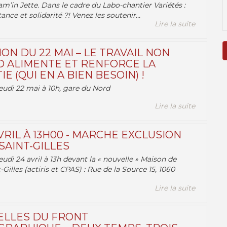
am’in Jette. Dans le cadre du Labo-chantier Variétés :
ance et solidarité ?! Venez les soutenir...
Lire la suite
ON DU 22 MAI – LE TRAVAIL NON
 ALIMENTE ET RENFORCE LA
 (QUI EN A BIEN BESOIN) !
eudi 22 mai à 10h, gare du Nord
Lire la suite
VRIL À 13H00 - MARCHE EXCLUSION
AINT-GILLES
udi 24 avril à 13h devant la « nouvelle » Maison de
-Gilles (actiris et CPAS) : Rue de la Source 15, 1060
Lire la suite
ELLES DU FRONT