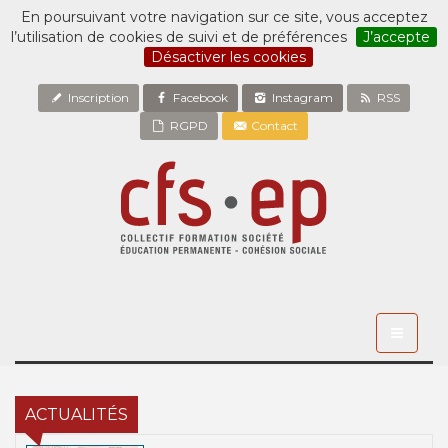
En poursuivant votre navigation sur ce site, vous acceptez
l’utilisation de cookies de suivi et de préférences
J’accepte
Désactiver les cookies
Inscription
Facebook
Instagram
RSS
RGPD
Contact
Toggle
navigati
ACTUALITÉS