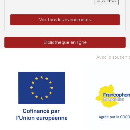
aujourd’hui
Voir tous les événements
Bibliothèque en ligne
Avec le soutien d