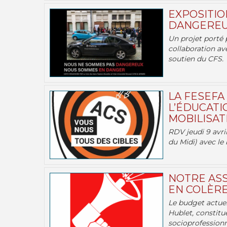
EXPOSITIO
DANGEREU
Un projet porté 
collaboration av
soutien du CFS.
LA FESEFA
L’ÉDUCATI
MOBILISATI
RDV jeudi 9 avril
du Midi) avec le 
NOTRE ASS
EN COLÈRE
Le budget actuel
Hublet, constitu
socioprofessionne