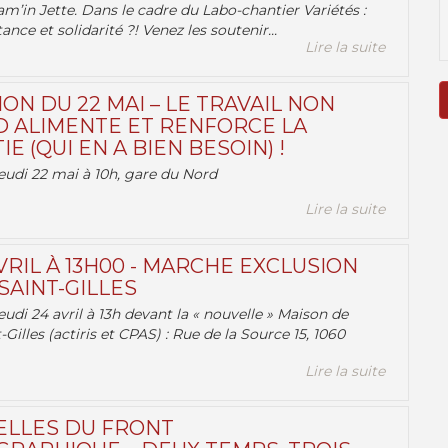
am’in Jette. Dans le cadre du Labo-chantier Variétés :
ance et solidarité ?! Venez les soutenir...
Lire la suite
ON DU 22 MAI – LE TRAVAIL NON
 ALIMENTE ET RENFORCE LA
 (QUI EN A BIEN BESOIN) !
eudi 22 mai à 10h, gare du Nord
Lire la suite
VRIL À 13H00 - MARCHE EXCLUSION
AINT-GILLES
udi 24 avril à 13h devant la « nouvelle » Maison de
-Gilles (actiris et CPAS) : Rue de la Source 15, 1060
Lire la suite
ELLES DU FRONT