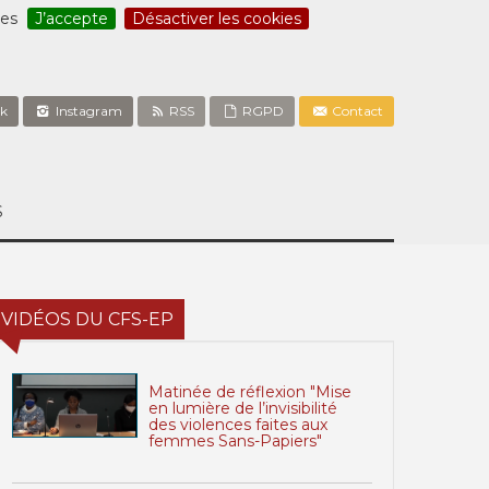
ces
J’accepte
Désactiver les cookies
k
Instagram
RSS
RGPD
Contact
S
VIDÉOS DU CFS-EP
Matinée de réflexion "Mise
en lumière de l’invisibilité
des violences faites aux
femmes Sans-Papiers"