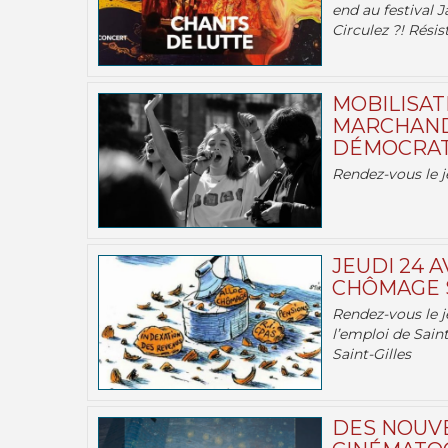
end au festival J
Circulez ?! Résist
MOBILISATI
MARCHAND
DÉMOCRATIE
Rendez-vous le j
JEUDI 24 A
CHÔMAGE S
Rendez-vous le je
l’emploi de Saint
Saint-Gilles
DES NOUV