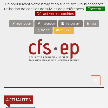
En poursuivant votre navigation sur ce site, vous acceptez
l’utilisation de cookies de suivi et de préférences
J’accepte
Désactiver les cookies
Inscription
Facebook
Instagram
RSS
RGPD
Contact
Toggle
navigati
ACTUALITÉS