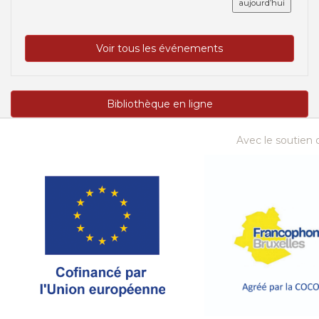
aujourd’hui
Voir tous les événements
Bibliothèque en ligne
Avec le soutien d