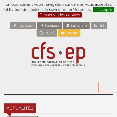
En poursuivant votre navigation sur ce site, vous acceptez
l’utilisation de cookies de suivi et de préférences
J’accepte
Désactiver les cookies
Inscription
Facebook
Instagram
RSS
RGPD
Contact
Toggle
navigati
ACTUALITÉS