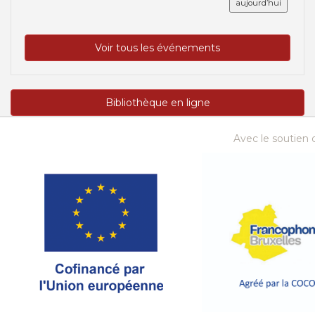
aujourd’hui
Voir tous les événements
Bibliothèque en ligne
Avec le soutien d