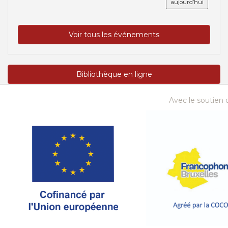
aujourd’hui
Voir tous les événements
Bibliothèque en ligne
Avec le soutien d