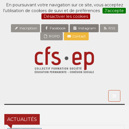
En poursuivant votre navigation sur ce site, vous acceptez
l’utilisation de cookies de suivi et de préférences
J’accepte
Désactiver les cookies
Inscription
Facebook
Instagram
RSS
RGPD
Contact
Toggle
navigati
ACTUALITÉS