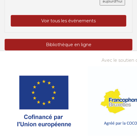
aujourd’hui
Voir tous les événements
Bibliothèque en ligne
Avec le soutien d