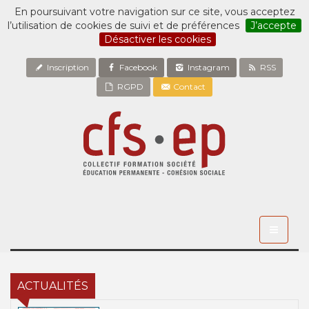
En poursuivant votre navigation sur ce site, vous acceptez
l’utilisation de cookies de suivi et de préférences
J’accepte
Désactiver les cookies
Inscription
Facebook
Instagram
RSS
RGPD
Contact
Toggle
navigati
ACTUALITÉS