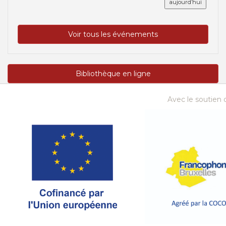
aujourd’hui
Voir tous les événements
Bibliothèque en ligne
Avec le soutien d