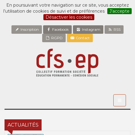
En poursuivant votre navigation sur ce site, vous acceptez
l’utilisation de cookies de suivi et de préférences
J’accepte
Désactiver les cookies
Inscription
Facebook
Instagram
RSS
RGPD
Contact
Toggle
navigati
ACTUALITÉS