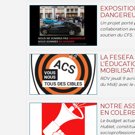
EXPOSITIO
DANGEREU
Un projet porté 
collaboration av
soutien du CFS.
LA FESEFA
L’ÉDUCATI
MOBILISATI
RDV jeudi 9 avril
du Midi) avec le 
NOTRE ASS
EN COLÈRE
Le budget actuel
Hublet, constitu
socioprofessionne