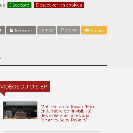
ces
J’accepte
Désactiver les cookies
k
Instagram
RSS
RGPD
Contact
S
VIDÉOS DU CFS-EP
Matinée de réflexion "Mise
en lumière de l’invisibilité
des violences faites aux
femmes Sans-Papiers"