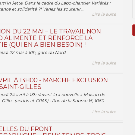
am’in Jette. Dans le cadre du Labo-chantier Variétés :
ance et solidarité ?! Venez les soutenir...
Lire la suite
ON DU 22 MAI – LE TRAVAIL NON
 ALIMENTE ET RENFORCE LA
 (QUI EN A BIEN BESOIN) !
eudi 22 mai à 10h, gare du Nord
Lire la suite
VRIL À 13H00 - MARCHE EXCLUSION
AINT-GILLES
udi 24 avril à 13h devant la « nouvelle » Maison de
-Gilles (actiris et CPAS) : Rue de la Source 15, 1060
Lire la suite
ELLES DU FRONT