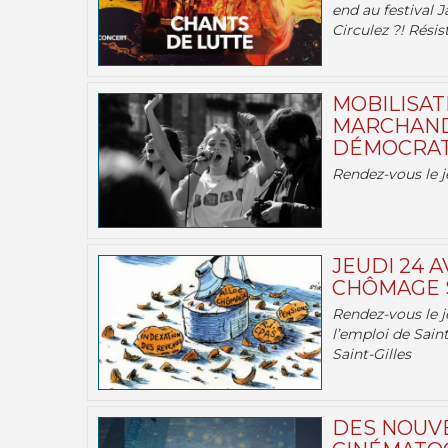
end au festival J
Circulez ?! Résist
MOBILISATI
MARCHAND
DÉMOCRATIE
Rendez-vous le j
JEUDI 24 A
CHÔMAGE S
Rendez-vous le je
l’emploi de Saint
Saint-Gilles
DES NOUV