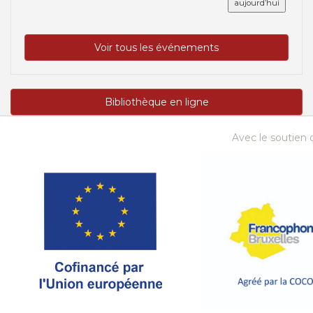
aujourd’hui
Voir tous les événements
Bibliothèque en ligne
Avec le soutien d