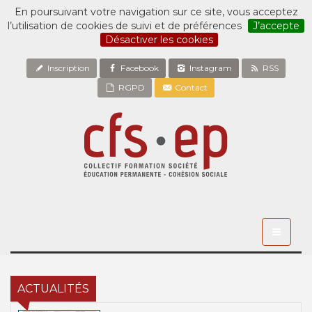
En poursuivant votre navigation sur ce site, vous acceptez
l’utilisation de cookies de suivi et de préférences
J’accepte
Désactiver les cookies
Inscription
Facebook
Instagram
RSS
RGPD
Contact
Toggle
navigati
ACTUALITÉS