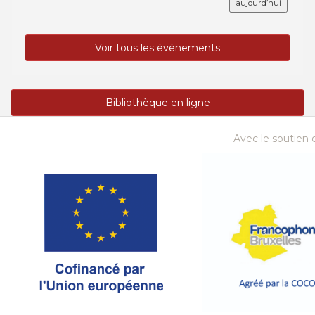
aujourd’hui
Voir tous les événements
Bibliothèque en ligne
Avec le soutien d