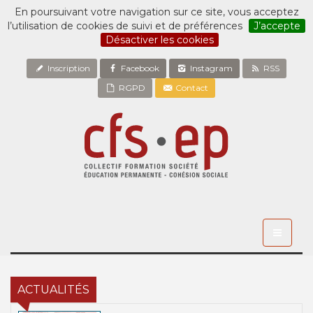
En poursuivant votre navigation sur ce site, vous acceptez
l’utilisation de cookies de suivi et de préférences
J’accepte
Désactiver les cookies
Inscription
Facebook
Instagram
RSS
RGPD
Contact
Toggle
navigati
ACTUALITÉS