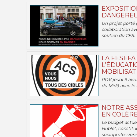
EXPOSITIO
DANGEREU
Un projet porté 
collaboration av
soutien du CFS.
LA FESEFA
L’ÉDUCATI
MOBILISATI
RDV jeudi 9 avril
du Midi) avec le 
NOTRE ASS
EN COLÈRE
Le budget actuel
Hublet, constitu
socioprofessionne