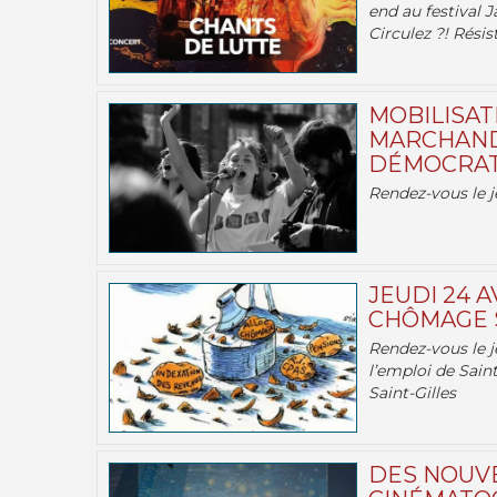
end au festival J
Circulez ?! Résist
MOBILISATI
MARCHAND
DÉMOCRATIE
Rendez-vous le j
JEUDI 24 A
CHÔMAGE S
Rendez-vous le je
l’emploi de Saint
Saint-Gilles
DES NOUV