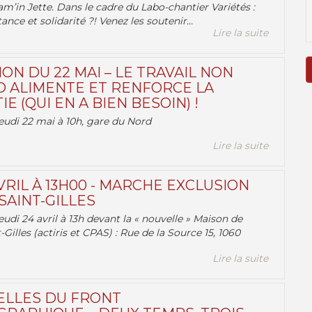
am’in Jette. Dans le cadre du Labo-chantier Variétés :
ance et solidarité ?! Venez les soutenir...
Lire la suite
ON DU 22 MAI – LE TRAVAIL NON
 ALIMENTE ET RENFORCE LA
 (QUI EN A BIEN BESOIN) !
eudi 22 mai à 10h, gare du Nord
Lire la suite
VRIL À 13H00 - MARCHE EXCLUSION
AINT-GILLES
udi 24 avril à 13h devant la « nouvelle » Maison de
-Gilles (actiris et CPAS) : Rue de la Source 15, 1060
Lire la suite
ELLES DU FRONT