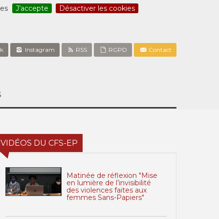
ces
J’accepte
Désactiver les cookies
k
Instagram
RSS
RGPD
Contact
S
VIDÉOS DU CFS-EP
Matinée de réflexion "Mise
en lumière de l’invisibilité
des violences faites aux
femmes Sans-Papiers"