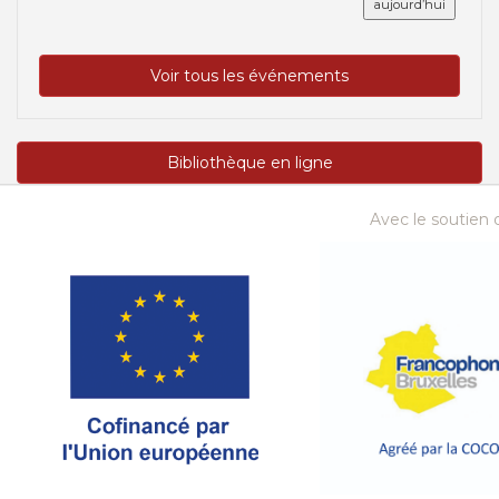
aujourd’hui
Voir tous les événements
Bibliothèque en ligne
Avec le soutien d