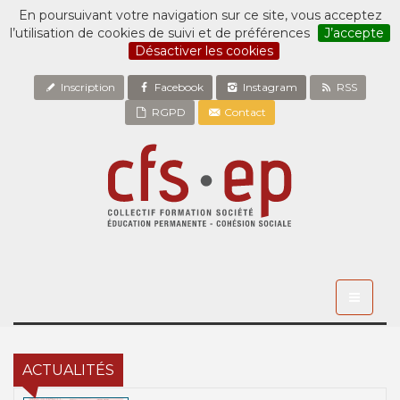
En poursuivant votre navigation sur ce site, vous acceptez
l’utilisation de cookies de suivi et de préférences
J’accepte
Désactiver les cookies
Inscription
Facebook
Instagram
RSS
RGPD
Contact
Toggle
navigati
ACTUALITÉS