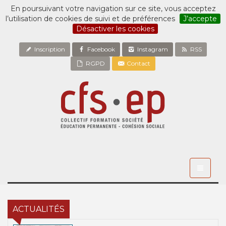
En poursuivant votre navigation sur ce site, vous acceptez
l’utilisation de cookies de suivi et de préférences
J’accepte
Désactiver les cookies
Inscription
Facebook
Instagram
RSS
RGPD
Contact
Toggle
navigati
ACTUALITÉS