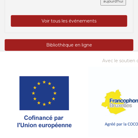
aujourd’hui
Voir tous les événements
Bibliothèque en ligne
Avec le soutien d