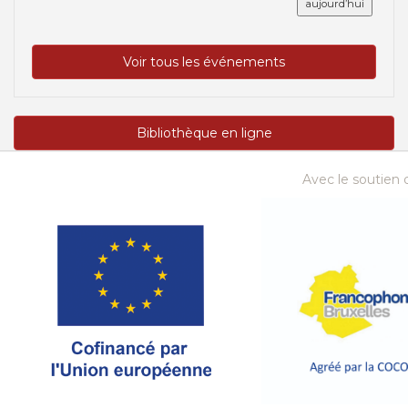
aujourd’hui
Voir tous les événements
Bibliothèque en ligne
Avec le soutien d