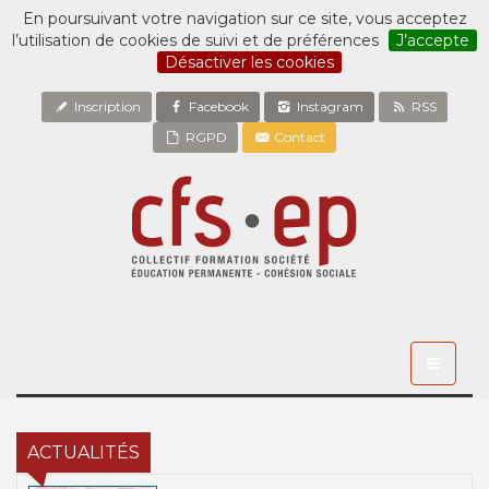
En poursuivant votre navigation sur ce site, vous acceptez
l’utilisation de cookies de suivi et de préférences
J’accepte
Désactiver les cookies
Inscription
Facebook
Instagram
RSS
RGPD
Contact
Toggle
navigati
ACTUALITÉS