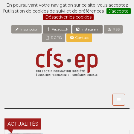
En poursuivant votre navigation sur ce site, vous acceptez
l’utilisation de cookies de suivi et de préférences
J’accepte
Désactiver les cookies
Inscription
Facebook
Instagram
RSS
RGPD
Contact
Toggle
navigati
ACTUALITÉS