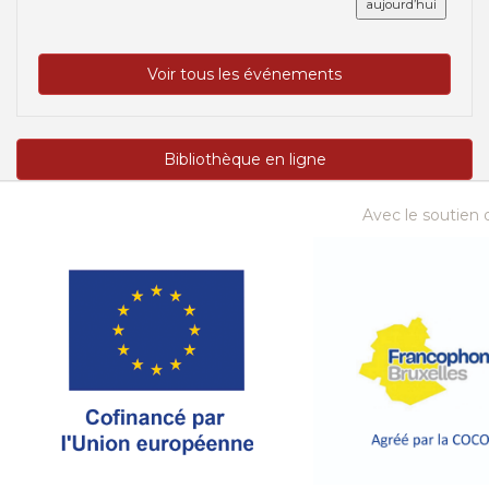
aujourd’hui
Voir tous les événements
Bibliothèque en ligne
Avec le soutien d