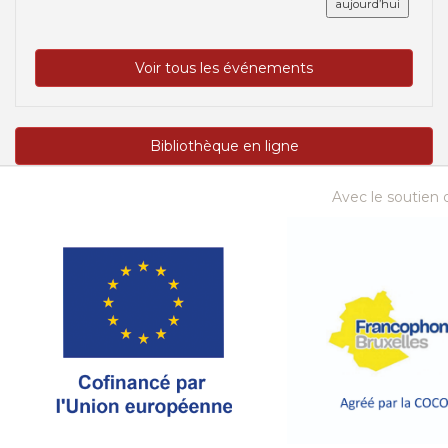
aujourd’hui
Voir tous les événements
Bibliothèque en ligne
Avec le soutien d