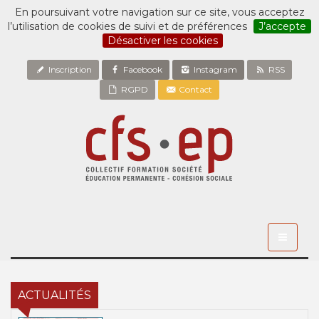
En poursuivant votre navigation sur ce site, vous acceptez
l’utilisation de cookies de suivi et de préférences
J’accepte
Désactiver les cookies
Inscription
Facebook
Instagram
RSS
RGPD
Contact
Toggle
navigati
ACTUALITÉS