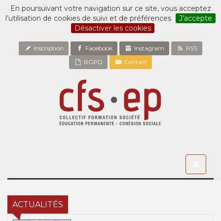
En poursuivant votre navigation sur ce site, vous acceptez
l’utilisation de cookies de suivi et de préférences
J’accepte
Désactiver les cookies
Inscription
Facebook
Instagram
RSS
RGPD
Contact
Toggle
navigati
ACTUALITÉS