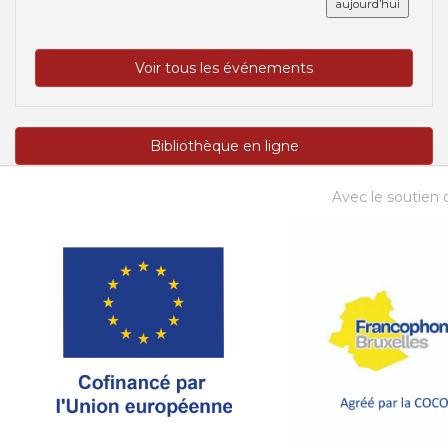
aujourd’hui
Voir tous les événements
Bibliothèque en ligne
Avec le soutien d