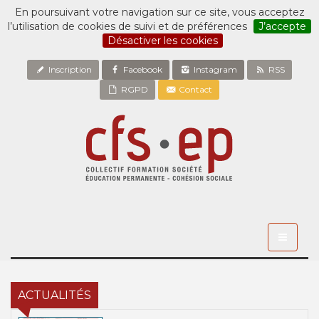
En poursuivant votre navigation sur ce site, vous acceptez
l’utilisation de cookies de suivi et de préférences
J’accepte
Désactiver les cookies
Inscription
Facebook
Instagram
RSS
RGPD
Contact
Toggle
navigati
ACTUALITÉS