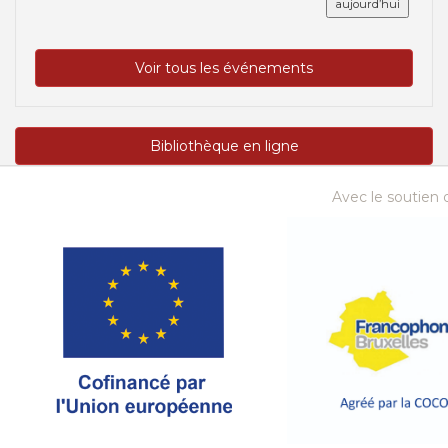
aujourd’hui
Voir tous les événements
Bibliothèque en ligne
Avec le soutien d