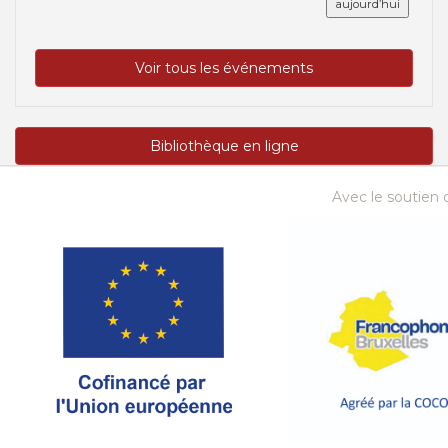
aujourd’hui
Voir tous les événements
Bibliothèque en ligne
Avec le soutien d