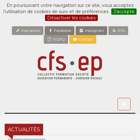
En poursuivant votre navigation sur ce site, vous acceptez
l’utilisation de cookies de suivi et de préférences
J’accepte
Désactiver les cookies
Inscription
Facebook
Instagram
RSS
RGPD
Contact
Toggle
navigati
ACTUALITÉS