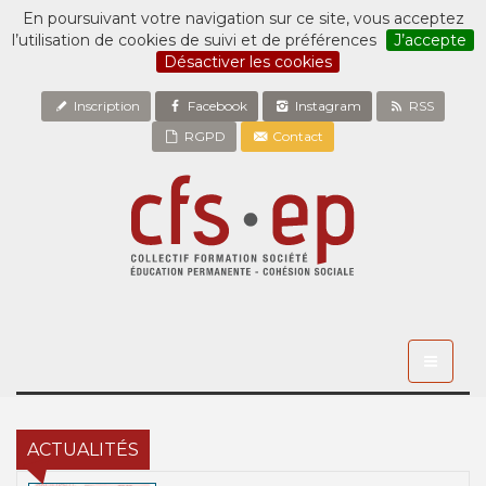
En poursuivant votre navigation sur ce site, vous acceptez
l’utilisation de cookies de suivi et de préférences
J’accepte
Désactiver les cookies
Inscription
Facebook
Instagram
RSS
RGPD
Contact
Toggle
navigati
ACTUALITÉS