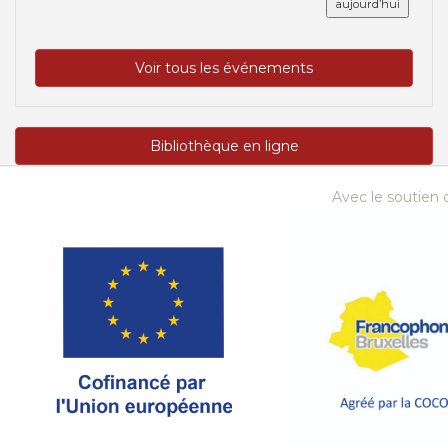
aujourd’hui
Voir tous les événements
Bibliothèque en ligne
Avec le soutien d