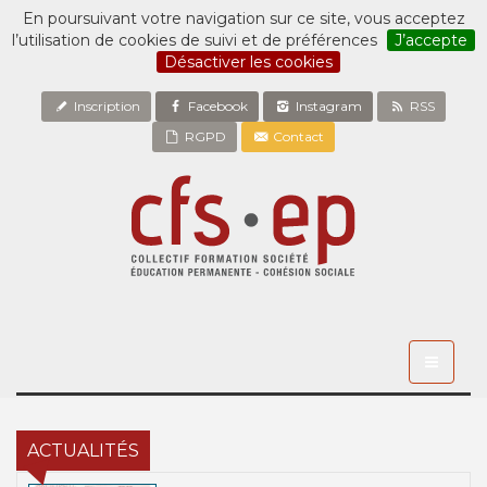
En poursuivant votre navigation sur ce site, vous acceptez
l’utilisation de cookies de suivi et de préférences
J’accepte
Désactiver les cookies
Inscription
Facebook
Instagram
RSS
RGPD
Contact
Toggle
navigati
ACTUALITÉS