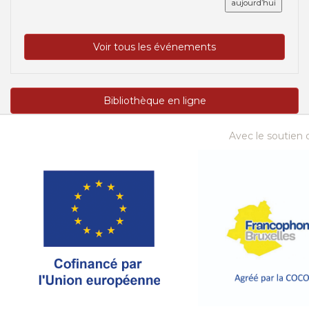
aujourd’hui
Voir tous les événements
Bibliothèque en ligne
Avec le soutien d