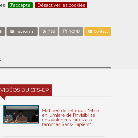
ces
J’accepte
Désactiver les cookies
k
Instagram
RSS
RGPD
Contact
S
VIDÉOS DU CFS-EP
Matinée de réflexion "Mise
en lumière de l’invisibilité
des violences faites aux
femmes Sans-Papiers"