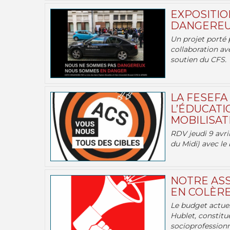
EXPOSITIO
DANGEREU
Un projet porté 
collaboration av
soutien du CFS.
LA FESEFA
L’ÉDUCATI
MOBILISATI
RDV jeudi 9 avril
du Midi) avec le 
NOTRE ASS
EN COLÈRE
Le budget actuel
Hublet, constitu
socioprofessionne