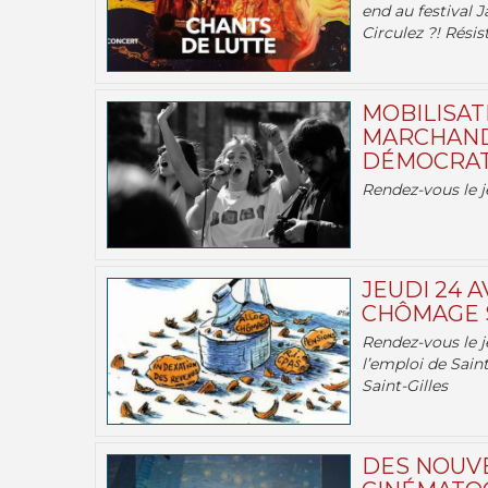
end au festival J
Circulez ?! Résist
MOBILISATI
MARCHAND
DÉMOCRATIE
Rendez-vous le j
JEUDI 24 A
CHÔMAGE S
Rendez-vous le je
l’emploi de Saint
Saint-Gilles
DES NOUV