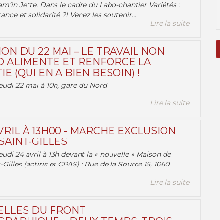
am’in Jette. Dans le cadre du Labo-chantier Variétés :
ance et solidarité ?! Venez les soutenir...
Lire la suite
ON DU 22 MAI – LE TRAVAIL NON
 ALIMENTE ET RENFORCE LA
 (QUI EN A BIEN BESOIN) !
eudi 22 mai à 10h, gare du Nord
Lire la suite
VRIL À 13H00 - MARCHE EXCLUSION
AINT-GILLES
udi 24 avril à 13h devant la « nouvelle » Maison de
-Gilles (actiris et CPAS) : Rue de la Source 15, 1060
Lire la suite
ELLES DU FRONT