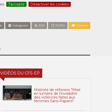
ces
J’accepte
Désactiver les cookies
k
Instagram
RSS
RGPD
Contact
S
VIDÉOS DU CFS-EP
Matinée de réflexion "Mise
en lumière de l’invisibilité
des violences faites aux
femmes Sans-Papiers"