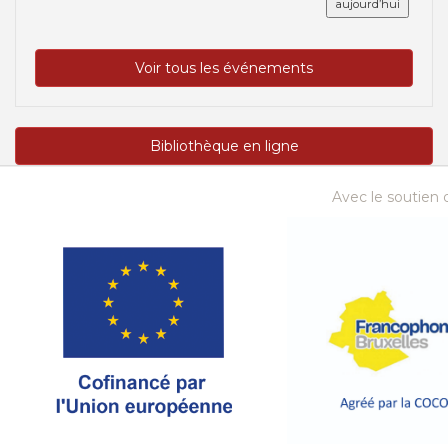
aujourd’hui
Voir tous les événements
Bibliothèque en ligne
Avec le soutien d