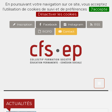
En poursuivant votre navigation sur ce site, vous acceptez
l’utilisation de cookies de suivi et de préférences
J’accepte
Désactiver les cookies
Inscription
Facebook
Instagram
RSS
RGPD
Contact
Toggle
navigati
ACTUALITÉS