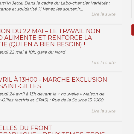
am’in Jette. Dans le cadre du Labo-chantier Variétés :
ance et solidarité ?! Venez les soutenir...
Lire la suite
ON DU 22 MAI – LE TRAVAIL NON
 ALIMENTE ET RENFORCE LA
 (QUI EN A BIEN BESOIN) !
eudi 22 mai à 10h, gare du Nord
Lire la suite
VRIL À 13H00 - MARCHE EXCLUSION
AINT-GILLES
udi 24 avril à 13h devant la « nouvelle » Maison de
-Gilles (actiris et CPAS) : Rue de la Source 15, 1060
Lire la suite
ELLES DU FRONT