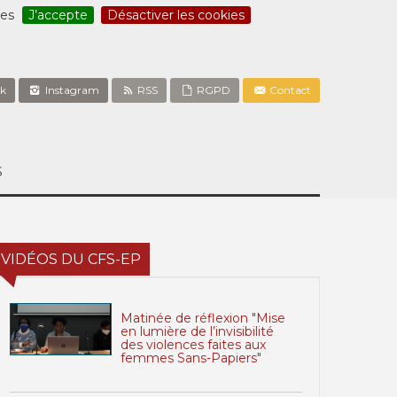
ces
J’accepte
Désactiver les cookies
k
Instagram
RSS
RGPD
Contact
S
VIDÉOS DU CFS-EP
Matinée de réflexion "Mise
en lumière de l’invisibilité
des violences faites aux
femmes Sans-Papiers"