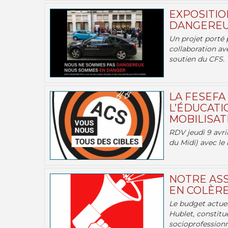
EXPOSITIO
DANGEREU
Un projet porté 
collaboration av
soutien du CFS.
LA FESEFA
L’ÉDUCATI
MOBILISATI
RDV jeudi 9 avril
du Midi) avec le 
NOTRE ASS
EN COLÈRE
Le budget actuel
Hublet, constitu
socioprofessionne