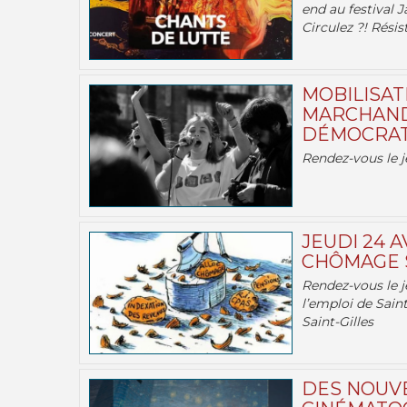
end au festival J
Circulez ?! Résist
MOBILISATI
MARCHAND
DÉMOCRATIE
Rendez-vous le j
JEUDI 24 A
CHÔMAGE S
Rendez-vous le je
l’emploi de Saint
Saint-Gilles
DES NOUV