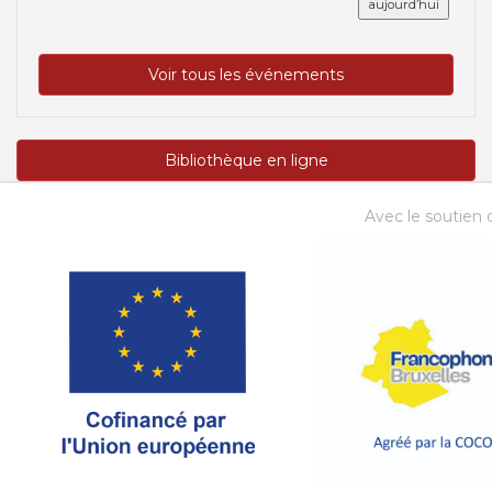
aujourd’hui
Voir tous les événements
Bibliothèque en ligne
Avec le soutien d