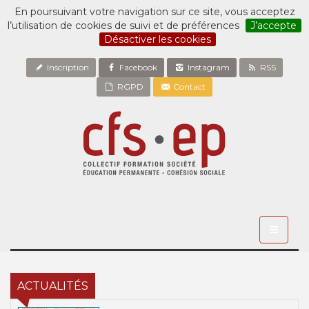
En poursuivant votre navigation sur ce site, vous acceptez
l’utilisation de cookies de suivi et de préférences
J’accepte
Désactiver les cookies
Inscription
Facebook
Instagram
RSS
RGPD
Contact
Toggle
navigati
ACTUALITÉS