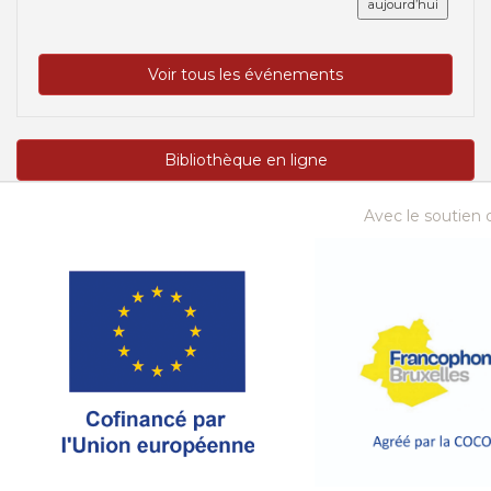
aujourd’hui
Voir tous les événements
Bibliothèque en ligne
Avec le soutien d