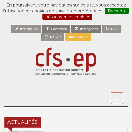
En poursuivant votre navigation sur ce site, vous acceptez
l’utilisation de cookies de suivi et de préférences
J’accepte
Désactiver les cookies
Inscription
Facebook
Instagram
RSS
RGPD
Contact
Toggle
navigati
ACTUALITÉS