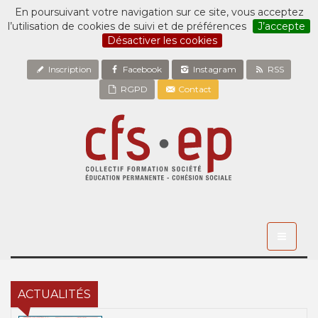
En poursuivant votre navigation sur ce site, vous acceptez
l’utilisation de cookies de suivi et de préférences
J’accepte
Désactiver les cookies
Inscription
Facebook
Instagram
RSS
RGPD
Contact
Toggle
navigati
ACTUALITÉS