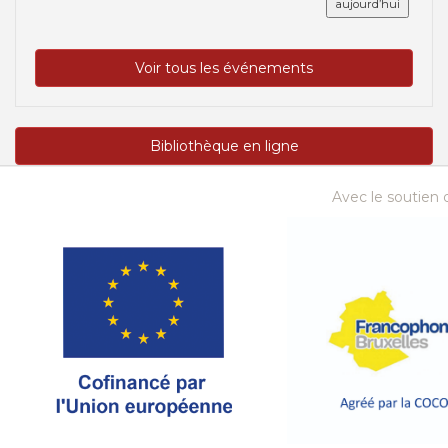
aujourd’hui
Voir tous les événements
Bibliothèque en ligne
Avec le soutien d